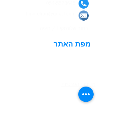
054-5528645
limorelran@gmail.com
רחוב שלונסקי 41, חיפה
מפת האתר
דף הבית
ליווי כלכלי
הרצאות וסדנאות
מאמרים
מדיניות הפרטיות
אודות
צור קשר
עקבו אחרינו