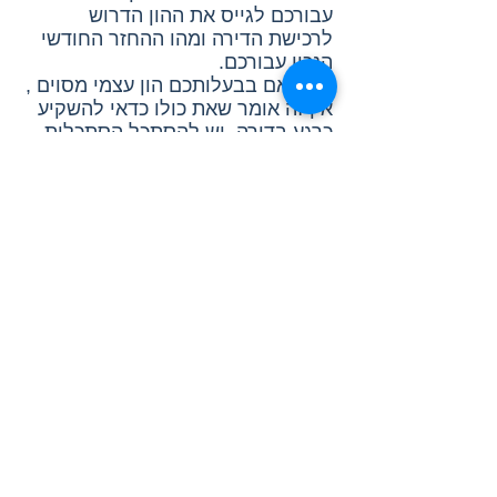
עבורכם לגייס את ההון הדרוש
לרכישת הדירה ומהו ההחזר החודשי
הנכון עבורכם.
זכרו, אם בבעלותכם הון עצמי מסוים ,
אין זה אומר שאת כולו כדאי להשקיע
כרגע בדירה, יש להסתכל הסתכלות
רחבה יותר, בנוסף, העובדה שאתם
יכולים להחזיר היום לבנק סכום
מסוים בכל חודש לא מבטיחה שתוכלו
לעמוד באותו החזר גם בעתיד. מצד
שני, לא כדאי להיות שמרנים מדי
ולהשאיר יותר מדי הון עצמי בצד או
להתחייב להחזר חודשי נמוך מדי.
שמרנות יתר תגרום לכם להפסיד
כסף.
אלו הסיבות שכשאני מלווה
יחיד/זוג/משפחה בתהליך לקיחת
המשכנתא, אני משתמשת בכל נסיוני
בכלכלת המשפחה על מנת להבין את
מצבם הפיננסי העכשווי ולנתח את